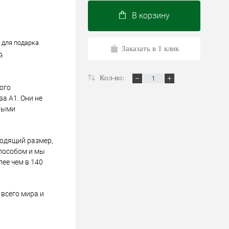
В корзину
/ для подарка
Заказать в 1 клик
й
Кол-во:
ого
а А1. Они не
ными
ходящий размер,
пособом и мы
лее чем в 140
всего мира и