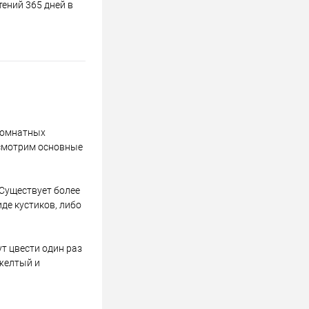
ений 365 дней в
 комнатных
ссмотрим основные
 Существует более
де кустиков, либо
т цвести один раз
 желтый и