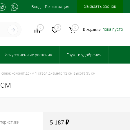
Заказать звонок
Вход
Регистрация
0
0
0
пока пусто
В корзине
Искусственные растения
Грунт и удобрения
 санок коконат дрим 1 ствол диаметр 12 см высота 35 см
 СМ
5 187
₽
ктеристики