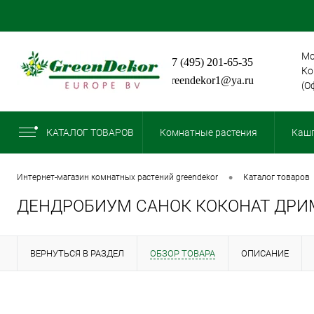
Мо
+7 (495) 201-65-35
Ко
greendekor1@ya.ru
(О
КАТАЛОГ ТОВАРОВ
Комнатные растения
Кашп
•
интернет-магазин комнатных растений greendekor
каталог товаров
ДЕНДРОБИУМ САНОК КОКОНАТ ДРИМ
ВЕРНУТЬСЯ В РАЗДЕЛ
ОБЗОР ТОВАРА
ОПИСАНИЕ