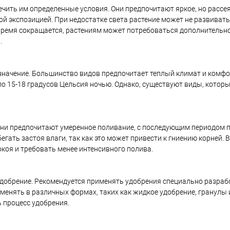
ить им определенные условия. Они предпочитают яркое, но рассе
ной экспозицией. При недостатке света растение может не развива
е время сокращается, растениям может потребоваться дополнительн
.
начение. Большинство видов предпочитает теплый климат и комфо
ло 15-18 градусов Цельсия ночью. Однако, существуют виды, котор
ни предпочитают умеренное поливание, с последующим периодом 
гать застоя влаги, так как это может привести к гниению корней.
окоя и требовать менее интенсивного полива.
удобрение. Рекомендуется применять удобрения специально разра
менять в различных формах, таких как жидкое удобрение, гранулы 
 процесс удобрения.