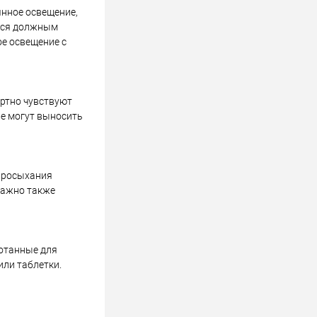
янное освещение,
ться должным
ое освещение с
ртно чувствуют
ые могут выносить
просыхания
 Важно также
ботанные для
или таблетки.