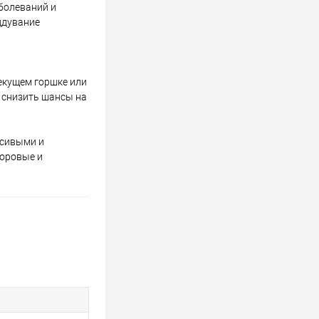
болеваний и
ддувание
текущем горшке или
е снизить шансы на
асивыми и
доровые и