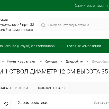
Свяжитесь с нами:
сква,
мсомольский пр-т, 32
фис без самовывоза)
о Lechuza (Лечуза) с автополивом
Готовые композиции
•
•
•
•
комнатные растения
орхидеи
дендробиум
дендробиум
 1 СТВОЛ ДИАМЕТР 12 СМ ВЫСОТА 35
ХАРАКТЕРИСТИКИ
ПОХОЖИЕ ТОВАРЫ
Характеристики:
Все хара