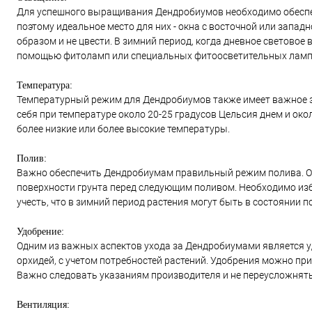
Для успешного выращивания Дендробиумов необходимо обеспеч
поэтому идеальное место для них - окна с восточной или запад
образом и не цвести. В зимний период, когда дневное светово
помощью фитоламп или специальных фитоосветительных ламп
Температура:
Температурный режим для Дендробиумов также имеет важное з
себя при температуре около 20-25 градусов Цельсия днем и око
более низкие или более высокие температуры.
Полив:
Важно обеспечить Дендробиумам правильный режим полива. О
поверхности грунта перед следующим поливом. Необходимо избе
учесть, что в зимний период растения могут быть в состоянии п
Удобрение:
Одним из важных аспектов ухода за Дендробиумами является 
орхидей, с учетом потребностей растений. Удобрения можно при
Важно следовать указаниям производителя и не переусложнять
Вентиляция: