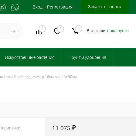
Заказать звонок
Вход
Регистрация
0
0
0
пока пусто
В корзине
Искусственные растения
Грунт и удобрения
 ассорти 3 ствола диаметр 15см высота 90см
11 075
₽
ктеристики