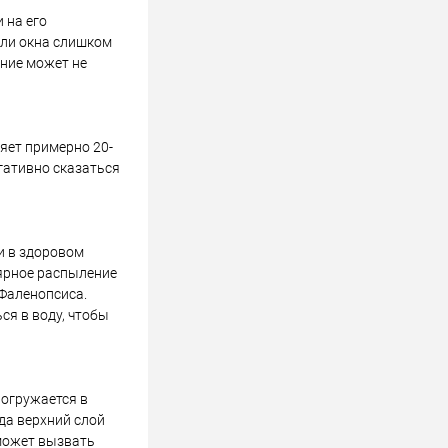
 на его
сли окна слишком
ение может не
яет примерно 20-
егативно сказаться
и в здоровом
лярное распыление
Фаленопсиса.
ся в воду, чтобы
погружается в
гда верхний слой
 может вызвать