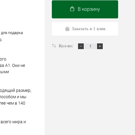
В корзину
Заказать в 1 клик
/ для подарка
й
Кол-во:
ого
а А1. Они не
ными
ходящий размер,
пособом и мы
лее чем в 140
всего мира и