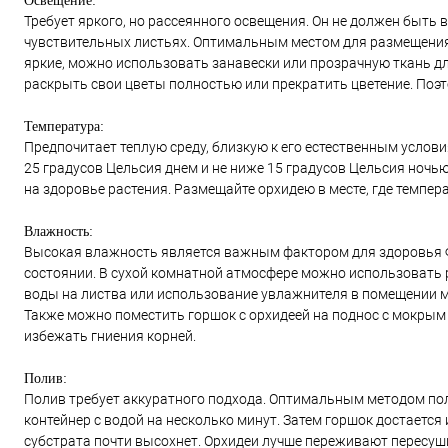
Освещение:
Требует яркого, но рассеянного освещения. Он не должен быть
чувствительных листьях. Оптимальным местом для размещения 
яркие, можно использовать занавески или прозрачную ткань дл
раскрыть свои цветы полностью или прекратить цветение. Поэт
Температура:
Предпочитает теплую среду, близкую к его естественным услов
25 градусов Цельсия днем и не ниже 15 градусов Цельсия ночью
на здоровье растения. Размещайте орхидею в месте, где темпе
Влажность:
Высокая влажность является важным фактором для здоровья Фа
состоянии. В сухой комнатной атмосфере можно использовать 
воды на листва или использование увлажнителя в помещении 
Также можно поместить горшок с орхидеей на поднос с мокрым г
избежать гниения корней.
Полив:
Полив требует аккуратного подхода. Оптимальным методом пол
контейнер с водой на несколько минут. Затем горшок достается 
субстрата почти высохнет. Орхидеи лучше переживают пересуш