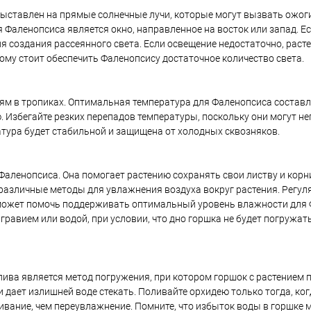
 выставлен на прямые солнечные лучи, которые могут вызвать ожоги
Фаленопсиса является окно, направленное на восток или запад. Е
я создания рассеянного света. Если освещение недостаточно, раст
ому стоит обеспечить Фаленопсису достаточное количество света.
иям в тропиках. Оптимальная температура для Фаленопсиса составл
. Избегайте резких перепадов температуры, поскольку они могут н
ратура будет стабильной и защищена от холодных сквозняков.
ленопсиса. Она помогает растению сохранять свои листву и корн
различные методы для увлажнения воздуха вокруг растения. Регу
может помочь поддерживать оптимальный уровень влажности для 
равием или водой, при условии, что дно горшка не будет погружать
ива является метод погружения, при котором горшок с растением 
и дает излишней воде стекать. Поливайте орхидею только тогда, ко
ивание, чем переувлажнение. Помните, что избыток воды в горшке