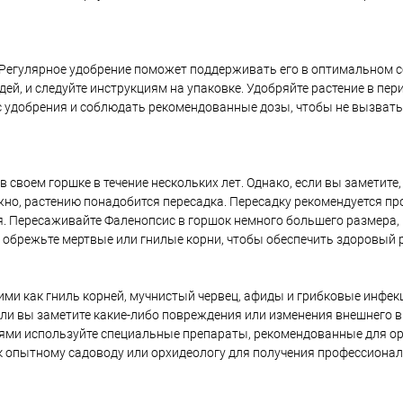
 Регулярное удобрение поможет поддерживать его в оптимальном с
й, и следуйте инструкциям на упаковке. Удобряйте растение в пер
с удобрения и соблюдать рекомендованные дозы, чтобы не вызвать
 своем горшке в течение нескольких лет. Однако, если вы заметите,
жно, растению понадобится пересадка. Пересадку рекомендуется пр
я. Пересаживайте Фаленопсис в горшок немного большего размера,
 обрежьте мертвые или гнилые корни, чтобы обеспечить здоровый р
ми как гниль корней, мучнистый червец, афиды и грибковые инфек
ли вы заметите какие-либо повреждения или изменения внешнего ви
ями используйте специальные препараты, рекомендованные для ор
ь к опытному садоводу или орхидеологу для получения профессиона