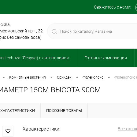
Свяжитесь с нами:
сква,
мсомольский пр-т, 32
фис без самовывоза)
о Lechuza (Лечуза) с автополивом
Готовые композиции
•
•
•
•
комнатные растения
орхидеи
фаленопсис
фаленопсис
ИАМЕТР 15СМ ВЫСОТА 90СМ
ХАРАКТЕРИСТИКИ
ПОХОЖИЕ ТОВАРЫ
Характеристики:
Все хара