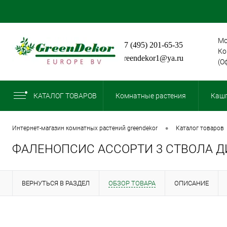
Мо
+7 (495) 201-65-35
Ко
greendekor1@ya.ru
(О
КАТАЛОГ ТОВАРОВ
Комнатные растения
Кашп
•
интернет-магазин комнатных растений greendekor
каталог товаров
ФАЛЕНОПСИС АССОРТИ 3 СТВОЛА Д
ВЕРНУТЬСЯ В РАЗДЕЛ
ОБЗОР ТОВАРА
ОПИСАНИЕ