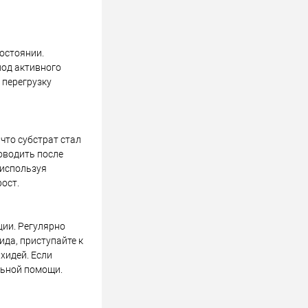
остоянии.
иод активного
 перегрузку
 что субстрат стал
оводить после
 используя
ост.
ции. Регулярно
да, приступайте к
хидей. Если
льной помощи.