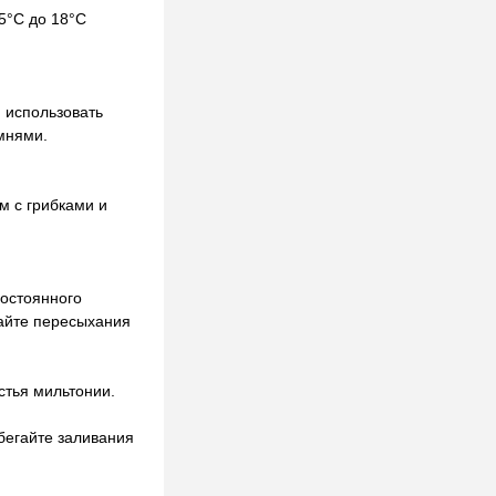
5°C до 18°C
 использовать
амнями.
м с грибками и
постоянного
кайте пересыхания
стья мильтонии.
збегайте заливания