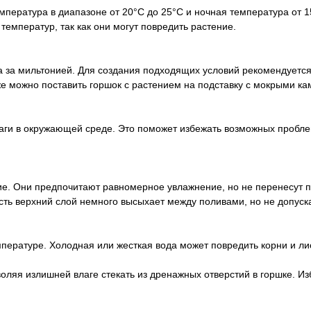
ература в диапазоне от 20°C до 25°C и ночная температура от 1
температур, так как они могут повредить растение.
а за мильтонией. Для создания подходящих условий рекомендуется
же можно поставить горшок с растением на подставку с мокрыми к
ги в окружающей среде. Это поможет избежать возможных пробле
е. Они предпочитают равномерное увлажнение, но не перенесут 
усть верхний слой немного высыхает между поливами, но не допус
пературе. Холодная или жесткая вода может повредить корни и ли
воляя излишней влаге стекать из дренажных отверстий в горшке. И