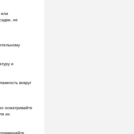
 или
садки, не
жительному
атуру и
лажность вокруг
но осматривайте
ля их
, применяйте