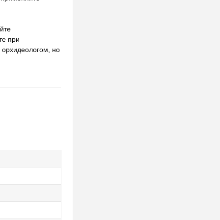
уйте
те при
 орхидеологом, но