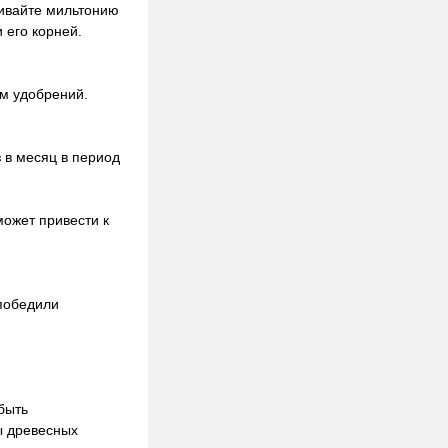
ливайте мильтонию
 его корней.
ем удобрений.
 в месяц в период
может привести к
 победили
быть
ы древесных