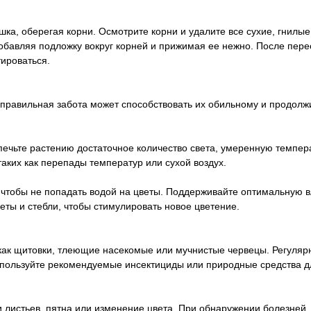
шка, оберегая корни. Осмотрите корни и удалите все сухие, гнилые
обавляя подложку вокруг корней и прижимая ее нежно. После пере
тироваться.
 правильная забота может способствовать их обильному и продол
печьте растению достаточное количество света, умеренную темпер
аких как перепады температур или сухой воздух.
 чтобы не попадать водой на цветы. Поддерживайте оптимальную в
еты и стебли, чтобы стимулировать новое цветение.
 как щитовки, тлеющие насекомые или мучнистые червецы. Регуляр
пользуйте рекомендуемые инсектициды или природные средства д
ли листьев, пятна или изменение цвета. При обнаружении болезней