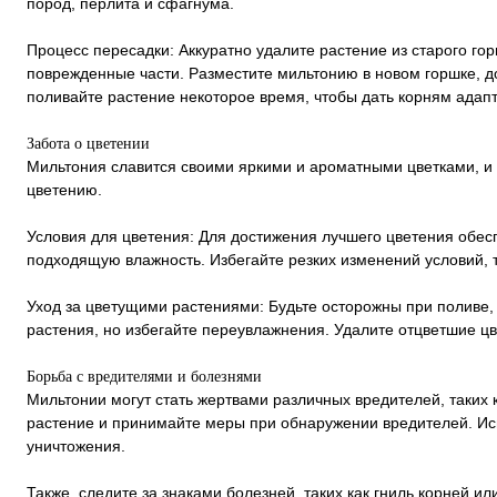
пород, перлита и сфагнума.
Процесс пересадки: Аккуратно удалите растение из старого гор
поврежденные части. Разместите мильтонию в новом горшке, д
поливайте растение некоторое время, чтобы дать корням адап
Забота о цветении
Мильтония славится своими яркими и ароматными цветками, и
цветению.
Условия для цветения: Для достижения лучшего цветения обес
подходящую влажность. Избегайте резких изменений условий, т
Уход за цветущими растениями: Будьте осторожны при поливе,
растения, но избегайте переувлажнения. Удалите отцветшие цв
Борьба с вредителями и болезнями
Мильтонии могут стать жертвами различных вредителей, таких
растение и принимайте меры при обнаружении вредителей. Ис
уничтожения.
Также, следите за знаками болезней, таких как гниль корней и