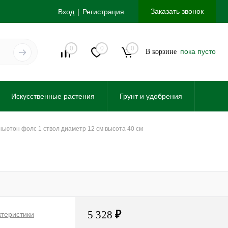
Заказать звонок
Вход
Регистрация
0
0
0
пока пусто
В корзине
Искусственные растения
Грунт и удобрения
 ньютон фолс 1 ствол диаметр 12 см высота 40 см
5 328
₽
ктеристики