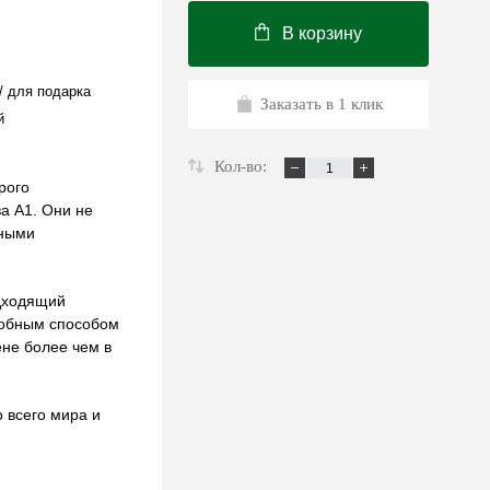
В корзину
/ для подарка
Заказать в 1 клик
й
Кол-во:
рого
а А1. Они не
нными
дходящий
добным способом
ене более чем в
 всего мира и