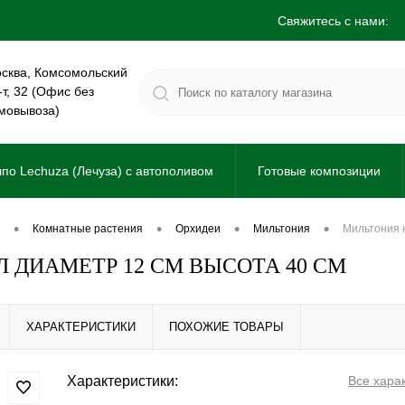
Свяжитесь с нами:
сква, Комсомольский
-т, 32 (Офис без
мовывоза)
по Lechuza (Лечуза) с автополивом
Готовые композиции
•
•
•
•
комнатные растения
орхидеи
мильтония
мильтония
 ДИАМЕТР 12 СМ ВЫСОТА 40 СМ
ХАРАКТЕРИСТИКИ
ПОХОЖИЕ ТОВАРЫ
Характеристики:
Все хара