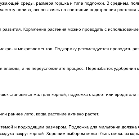
ружающей среды, размера горшка и типа подложки. В среднем, по
частоту полива, основываясь на состоянии подстроения растения и
и развития. Кормление растения можно проводить с использовани
акро- и микроэлементов. Подкормку рекомендуется проводить раз
ия влажны, и не переусложняйте процесс. Переизбыток удобрений 
ршок становится мал для корней, подложка стареет или вредители
и раннее лето, когда растение активно растет.
стемой и подходящим размером. Подложка для мильтонии должна 
оздуха вокруг корней. Хорошим выбором может быть смесь из кор