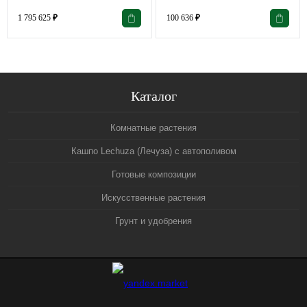
1 795 625
₽
100 636
₽
Каталог
Комнатные растения
Кашпо Lechuza (Лечуза) с автополивом
Готовые композиции
Искусственные растения
Грунт и удобрения