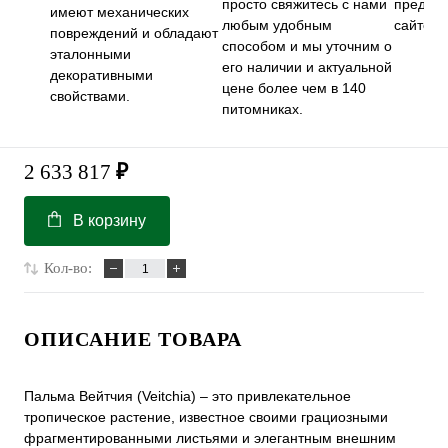
просто свяжитесь с нами
предст
имеют механических
любым удобным
сайте.
повреждений и обладают
способом и мы уточним о
эталонными
его наличии и актуальной
декоративными
цене более чем в 140
свойствами.
питомниках.
2 633 817
₽
В корзину
Кол-во:
ОПИСАНИЕ ТОВАРА
Пальма Вейтчия (Veitchia) – это привлекательное
тропическое растение, известное своими грациозными
фрагментированными листьями и элегантным внешним