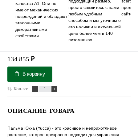
подходящий размер,
всего м
качества А1. Они не
просто свяжитесь с нами
предст
имеют механических
любым удобным
сайте.
повреждений и обладают
способом и мы уточним о
эталонными
его наличии и актуальной
декоративными
цене более чем в 140
свойствами.
питомниках.
134 855
₽
В корзину
Кол-во:
ОПИСАНИЕ ТОВАРА
Пальма Юкка (Yucca) - это красивое и неприхотливое
растение, которое прекрасно подходит для украшения