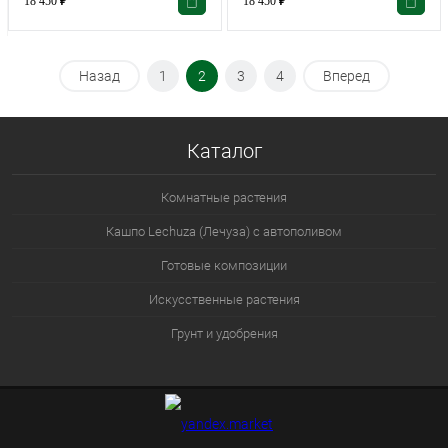
18 450
₽
18 450
₽
Назад
1
2
3
4
Вперед
Каталог
Комнатные растения
Кашпо Lechuza (Лечуза) с автополивом
Готовые композиции
Искусственные растения
Грунт и удобрения