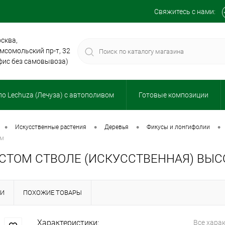
Свяжитесь с нами:
сква,
мсомольский пр-т, 32
фис без самовывоза)
о Lechuza (Лечуза) с автополивом
Готовые композиции
•
•
•
•
искусственные растения
деревья
фикусы и лонгифолии
см
СТОМ СТВОЛЕ (ИСКУССТВЕННАЯ) ВЫСО
КИ
ПОХОЖИЕ ТОВАРЫ
Характеристики:
Все хара