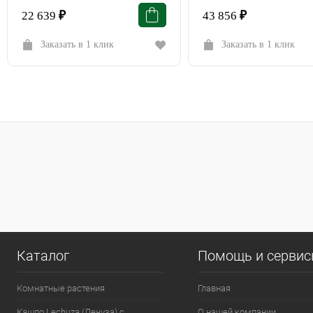
22 639
₽
43 856
₽
Заказать в 1 клик
Заказать в 1 клик
Каталог
Помощь и серви
Комнатные растения
Главная
Кашпо Lechuza (Лечуза) с
О нашей компании