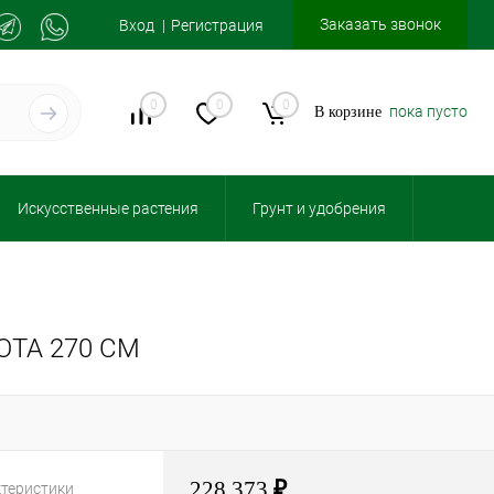
Заказать звонок
Вход
Регистрация
0
0
0
пока пусто
В корзине
Искусственные растения
Грунт и удобрения
ТА 270 СМ
228 373
₽
ктеристики