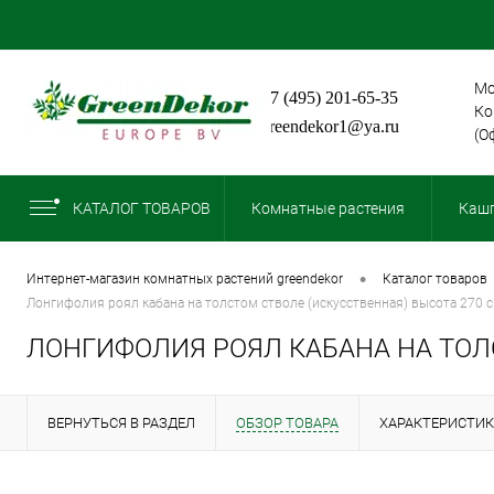
Мо
+7 (495) 201-65-35
Ко
greendekor1@ya.ru
(О
КАТАЛОГ ТОВАРОВ
Комнатные растения
Кашп
•
интернет-магазин комнатных растений greendekor
каталог товаров
лонгифолия роял кабана на толстом стволе (искусственная) высота 270 
ЛОНГИФОЛИЯ РОЯЛ КАБАНА НА ТОЛ
ВЕРНУТЬСЯ В РАЗДЕЛ
ОБЗОР ТОВАРА
ХАРАКТЕРИСТИ