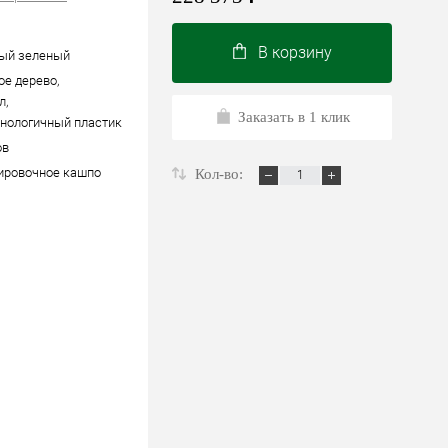
В корзину
ый зеленый
ое дерево,
л,
Заказать в 1 клик
нологичный пластик
ов
ировочное кашпо
Кол-во: