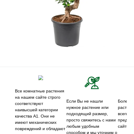
Все комнатные растения
на нашем сайте строго
Если Вы не нашли
Более 5
соответствуют
нужное растение или
растени
наивысшей категории
подходящий размер,
всего м
качества А1. Они не
просто свяжитесь с нами
предст
имеют механических
любым удобным
сайте.
повреждений и обладают
способом и мы уточним о