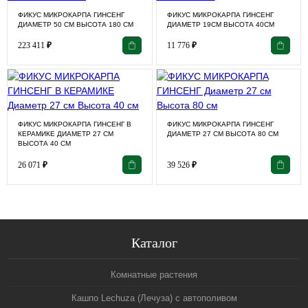
ФИКУС МИКРОКАРПА ГИНСЕНГ
ФИКУС МИКРОКАРПА ГИНСЕНГ
ДИАМЕТР 50 СМ ВЫСОТА 180 СМ
ДИАМЕТР 19СМ ВЫСОТА 40СМ
223 411
₽
11 776
₽
ФИКУС МИКРОКАРПА ГИНСЕНГ В
ФИКУС МИКРОКАРПА ГИНСЕНГ
КЕРАМИКЕ ДИАМЕТР 27 СМ
ДИАМЕТР 27 СМ ВЫСОТА 80 СМ
ВЫСОТА 40 СМ
26 071
₽
39 526
₽
Каталог
Комнатные растения
Кашпо Lechuza (Лечуза) с автополивом