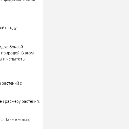
й в году.
од за бонсай
 природой. В этом
ы и испытать
 растений с
н размеру растения,
рф. Также можно