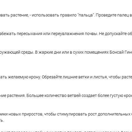
вать растение, - использовать правило "пальца". Проведите палец в
збежать пересыхания или переувлажнения почвы. Не допускайте о
кружающей среды. В жаркие дни или в сухих помещениях Бонсай Ги
ть желаемую крону. Обрезайте лишние ветки и листья, чтобы раст
ие растения. Большее количество ветвей создает более густую кро
ончики новых приростов, чтобы стимулировать рост дополнительных 
ь.