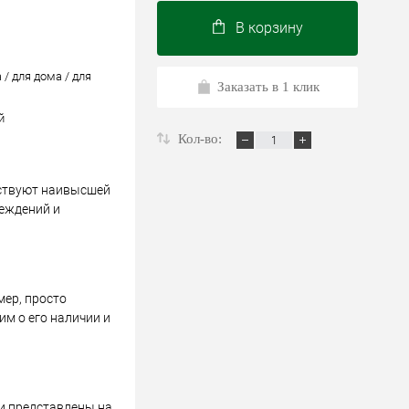
В корзину
 / для дома / для
Заказать в 1 клик
й
Кол-во:
тствуют наивысшей
реждений и
мер, просто
м о его наличии и
 и представлены на