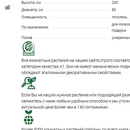
Высота, см
230
Диаметр, см
83
Освещенность
полутень
для Horeca
По назначению
подарка
Полив
умеренны
Все комнатные растения на нашем сайте строго соотве
категории качества А1. Они не имеют механических пов
обладают эталонными декоративными свойствами.
Если Вы не нашли нужное растение или подходящий раз
свяжитесь с нами любым удобным способом и мы уточни
актуальной цене более чем в 140 питомниках.
Более 5000 комнатных растений собраны со всего мира