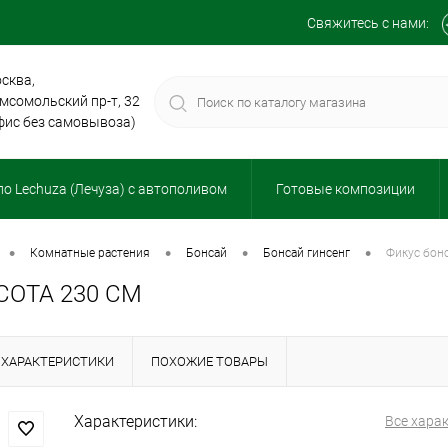
Свяжитесь с нами:
сква,
мсомольский пр-т, 32
фис без самовывоза)
о Lechuza (Лечуза) с автополивом
Готовые композиции
•
•
•
•
комнатные растения
бонсай
бонсай гинсенг
фикус бо
СОТА 230 СМ
ХАРАКТЕРИСТИКИ
ПОХОЖИЕ ТОВАРЫ
Характеристики:
Все хара