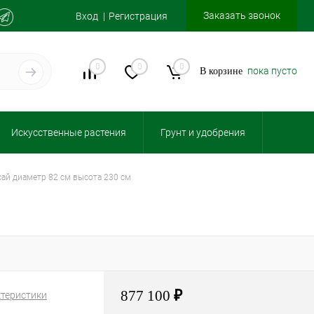
Заказать звонок
Вход
Регистрация
0
0
0
пока пусто
В корзине
Искусственные растения
Грунт и удобрения
нсай диаметр 82 см высота 230 см
877 100
₽
ктеристики