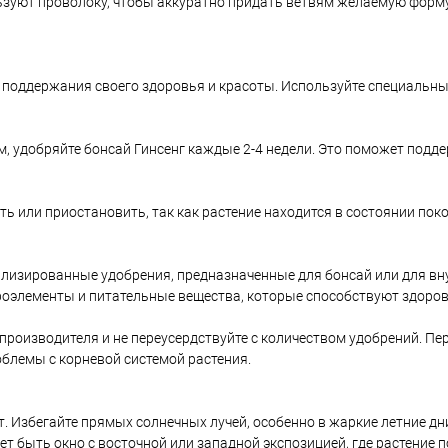
зуют проволоку, чтобы аккуратно придать ветвям желаемую форму.
я поддержания своего здоровья и красоты. Используйте специальн
ом, удобряйте бонсай Гинсенг каждые 2-4 недели. Это поможет подд
 или приостановить, так как растение находится в состоянии покоя
ализированные удобрения, предназначенные для бонсай или для в
роэлементы и питательные вещества, которые способствуют здоров
роизводителя и не переусердствуйте с количеством удобрений. Пе
блемы с корневой системой растения.
т. Избегайте прямых солнечных лучей, особенно в жаркие летние дн
т быть окно с восточной или западной экспозицией, где растение 