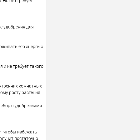
 Но это требует
ые удобрения для
ерживать его энергию
 и не требует такого
нутренних комнатных
ому росту растения.
ребор с удобрениями
и, чтобы избежать
получит достаточно