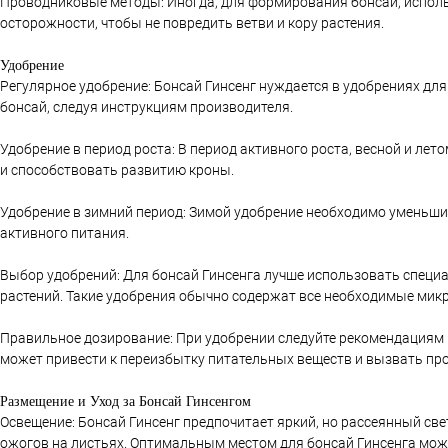
Проводниковые методы: Иногда, для формирования бонсай, исполь
осторожности, чтобы не повредить ветви и кору растения.
Удобрение
Регулярное удобрение: Бонсай Гинсенг нуждается в удобрениях дл
бонсай, следуя инструкциям производителя.
Удобрение в период роста: В период активного роста, весной и лет
и способствовать развитию кроны.
Удобрение в зимний период: Зимой удобрение необходимо уменьшить
активного питания.
Выбор удобрений: Для бонсай Гинсенга лучше использовать специ
растений. Такие удобрения обычно содержат все необходимые мик
Правильное дозирование: При удобрении следуйте рекомендациям п
может привести к переизбытку питательных веществ и вызвать про
Размещение и Уход за Бонсай Гинсенгом
Освещение: Бонсай Гинсенг предпочитает яркий, но рассеянный све
ожогов на листьях. Оптимальным местом для бонсай Гинсенга може