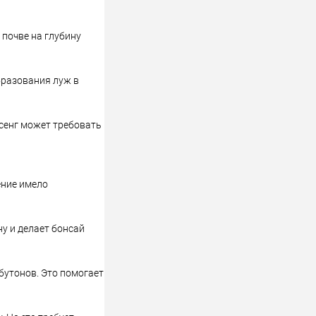
 почве на глубину
бразования луж в
нсенг может требовать
ение имело
ну и делает бонсай
бутонов. Это помогает